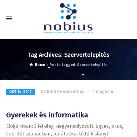
Tag Archives: Szervertelepítés
Home
Posts tagged: Szervertelepítés
NOBIUS Rendszerház
-
IT magazin
OKT 14, 2017
Gyerekek és informatika
Elöljáróban: 2 lelkileg kiegyensúlyozott, ügyes, okos,
sok időt szabadban, barátokkal töltő kislányt