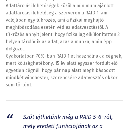
Adattárolási lehetőségek közül a minimum ajánlott
adattárolási lehetőség a szerveren a RAID 1, ami
valójában egy tükrözés, ami a fizikai meghajtó
meghibásodása esetén véd az adatvesztéstől. A
tükrözés annyit jelent, hogy fizikailag elkülönítetten 2
helyen tárolódik az adat, azaz a munka, amin épp
dolgozol.
Gyakorlatban 70%-ban RAID 1 et használnak a cégnek,
mert költséghatékony. 15 év alatt egyszer fordult elő
egyetlen cégnél, hogy pár nap alatt meghibásodott
mindkét winchester, szerencsére adatvesztés ekkor
sem történt.
Szót ejthetünk még a RAID 5-6–ról,
mely eredeti funkciójának az a