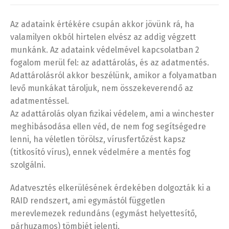
Az adataink értékére csupán akkor jövünk rá, ha
valamilyen okból hirtelen elvész az addig végzett
munkánk. Az adataink védelmével kapcsolatban 2
fogalom merül fel: az adattárolás, és az adatmentés.
Adattárolásról akkor beszélünk, amikor a folyamatban
levő munkákat tároljuk, nem összekeverendő az
adatmentéssel.
Az adattárolás olyan fizikai védelem, ami a winchester
meghibásodása ellen véd, de nem fog segítségedre
lenni, ha véletlen törölsz, vírusfertőzést kapsz
(titkosító vírus), ennek védelmére a mentés fog
szolgálni.
Adatvesztés elkerülésének érdekében dolgozták ki a
RAID rendszert, ami egymástól független
merevlemezek redundáns (egymást helyettesítő,
párhuzamos) tömbjét jelenti.