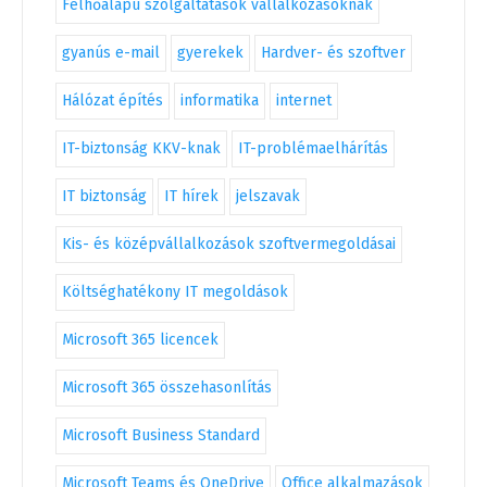
Felhőalapú szolgáltatások vállalkozásoknak
gyanús e-mail
gyerekek
Hardver- és szoftver
Hálózat építés
informatika
internet
IT-biztonság KKV-knak
IT-problémaelhárítás
IT biztonság
IT hírek
jelszavak
Kis- és középvállalkozások szoftvermegoldásai
Költséghatékony IT megoldások
Microsoft 365 licencek
Microsoft 365 összehasonlítás
Microsoft Business Standard
Microsoft Teams és OneDrive
Office alkalmazások