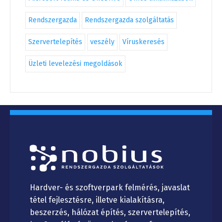
Rendszergazda
Rendszergazda szolgáltatás
Szervertelepítés
veszély
Víruskeresés
Üzleti levelezési megoldások
Hardver- és szoftverpark felmérés, javaslat
tétel fejlesztésre, illetve kialakításra,
beszerzés, hálózat építés, szervertelepítés,