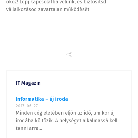
okoz! Lépj kapcsolatba velünk, és biztosítsd
vállalkozásod zavartalan működését!
IT Magazin
Informatika – új iroda
2017-06-27
Minden cég életében eljön az idő, amikor új
irodába költözik. A helységet alkalmassá kell
tenni arra...