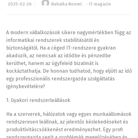
2025-02-26
Nahalka Noemi
-
IT magazin
A modern vállalkozások sikere nagymértékben függ az
informatikai rendszerek stabilitásától és
biztonságától. Ha a céged IT-rendszere gyakran
akadozik, az nemcsak az idődbe és pénzedbe
kerülhet, hanem az ügyfeleid bizalmát is
kockáztathatja. De honnan tudhatod, hogy eljött az idő
egy professzionális rendszergazda szolgáltatás
igénybevételére?
1. Gyakori rendszerleállások
Ha a szerverek, hálózatok vagy egyes munkaállomások
rendszeresen leállnak, az jelentős késlekedéseket és
produktivitáscsökkenést eredményezhet. Egy profi
rendszergazda segít a problémák megelőzésében és