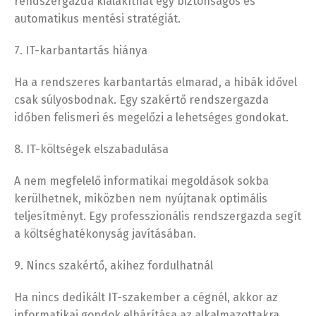
rendszergazda kialakíthat egy biztonságos és
automatikus mentési stratégiát.
7. IT-karbantartás hiánya
Ha a rendszeres karbantartás elmarad, a hibák idővel
csak súlyosbodnak. Egy szakértő rendszergazda
időben felismeri és megelőzi a lehetséges gondokat.
8. IT-költségek elszabadulása
A nem megfelelő informatikai megoldások sokba
kerülhetnek, miközben nem nyújtanak optimális
teljesítményt. Egy professzionális rendszergazda segít
a költséghatékonyság javításában.
9. Nincs szakértő, akihez fordulhatnál
Ha nincs dedikált IT-szakember a cégnél, akkor az
informatikai gondok elhárítása az alkalmazottakra